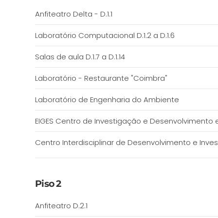
Anfiteatro Delta - D.1.1
Laboratório Computacional D.1.2 a D.1.6
Salas de aula D.1.7 a D.1.14
Laboratório - Restaurante "Coimbra"
Laboratório de Engenharia do Ambiente
EIGES Centro de Investigação e Desenvolvimento e
Centro Interdisciplinar de Desenvolvimento e Inv
Piso 2
Anfiteatro D.2.1