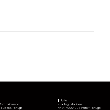
Porto
 Campo Grande,
Rua Augusto Rosa,
4 Lisboa, Portugal
Nº 24, 4000-098 Porto - Portugal