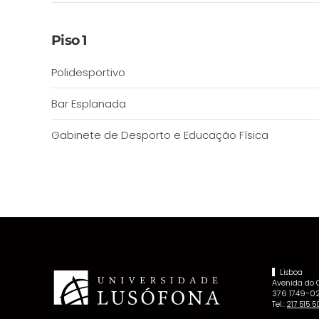
Piso 1
Polidesportivo
Bar Esplanada
Gabinete de Desporto e Educação Física
Lisboa
Avenida do
376 1749-02
Tel.:
217 515 5