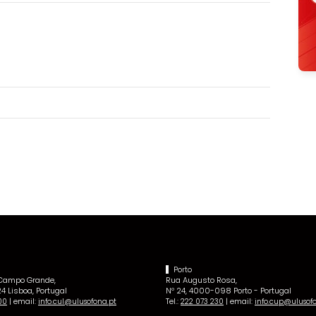
Porto
 Campo Grande,
Rua Augusto Rosa,
4 Lisboa, Portugal
Nº 24, 4000-098 Porto - Portugal
| email:
Tel.:
| email:
00
info.cul@ulusofona.pt
222 073 230
info.cup@ulusof